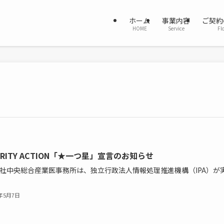
ホーム
事業内容
ご契約
HOME
Service
Fl
URITY ACTION「★一つ星」宣言のお知らせ
社中央総合産業医事務所は、独立行政法人情報処理推進機構（IPA）が
6年5月7日